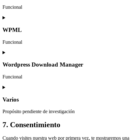
Funcional
Consent
to
service
WPML
wordpress
Funcional
Consent
to
service
Wordpress Download Manager
wpml
Funcional
Consent
to
service
Varios
wordpress-
download-
Propósito pendiente de investigación
manager
Consent
7. Consentimiento
to
service
Cuando visites nuestra web por primera vez, te mostraremos una
varios