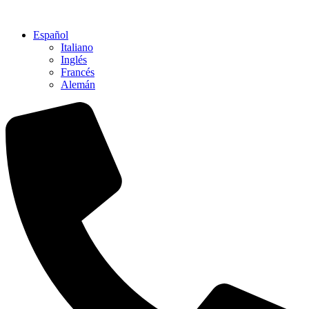
Ir
al
Español
contenido
Italiano
Inglés
Francés
Alemán