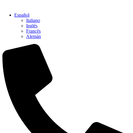
Ir
al
Español
contenido
Italiano
Inglés
Francés
Alemán