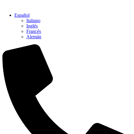
Ir
al
Español
contenido
Italiano
Inglés
Francés
Alemán